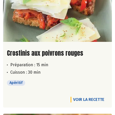
Lire la suite de la recette
Crostinis aux poivrons rouges
Préparation : 15 min
Cuisson : 30 min
Apéritif
VOIR LA RECETTE