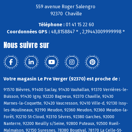
559 avenue Roger Salengro
92370 Chaville
Téléphone :
01 41 15 22 60
Coordonnées GPS :
48,8158847 ° , 2,19443009999998 °
Nous suivre sur
Votre magasin Le Pre Verger (92370) est proche de :
91570 Bièvres, 91400 Saclay, 91430 Vauhallan, 91370 Verrières-le-
Buisson, 91430 Igny, 92220 Bagneux, 92370 Chaville, 92430
Marnes-la-Coquette, 92420 Vaucresson, 92410 Ville-d, 92130 Issy-
les-Moulineaux, 92190 Meudon, 92360 Meudon, 92360 Meudon-la-
Forêt, 92210 St-Cloud, 92310 Sèvres, 92380 Garches, 92000
Nanterre, 92200 Neuilly s/Seine, 92800 Puteaux, 92500 Rueil-
Malmaison, 92150 Suresnes, 78380 Bougival, 78170 La Celle-St-