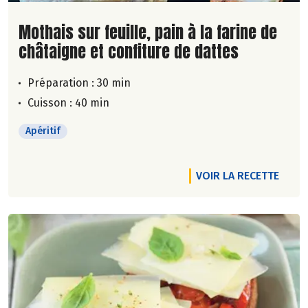
Lire la suite de la recette
Mothais sur feuille, pain à la farine de
châtaigne et confiture de dattes
Préparation : 30 min
Cuisson : 40 min
Apéritif
VOIR LA RECETTE