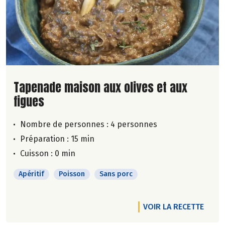
Lire la suite de la recette
Tapenade maison aux olives et aux
figues
Nombre de personnes :
4 personnes
Préparation : 15 min
Cuisson : 0 min
Apéritif
Poisson
Sans porc
VOIR LA RECETTE