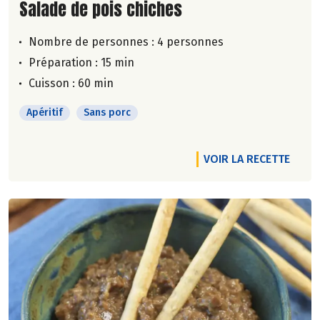
Lire la suite de la recette
Salade de pois chiches
Nombre de personnes :
4 personnes
Préparation : 15 min
Cuisson : 60 min
Apéritif
Sans porc
VOIR LA RECETTE