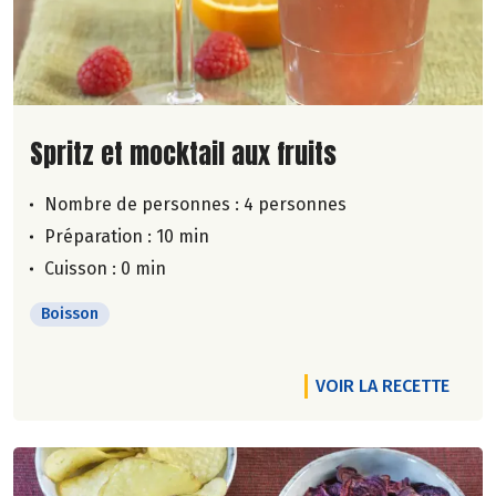
Lire la suite de la recette
Spritz et mocktail aux fruits
Nombre de personnes :
4 personnes
Préparation : 10 min
Cuisson : 0 min
Boisson
VOIR LA RECETTE