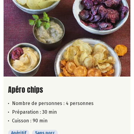
Lire la suite de la recette
Apéro chips
Nombre de personnes :
4 personnes
Préparation : 30 min
Cuisson : 90 min
Apéritif
Sans porc