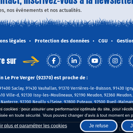
tact, inscrivez-vous à la newsletter
fres, nos événements et nos actualités.
ons légales
Protection des données
CGU
Gestio
re sur
n Le Pre Verger (92370) est proche de :
91400 Saclay, 91430 Vauhallan, 91370 Verrières-le-Buisson, 91430 Ign
410 Ville-d, 92130 Issy-les-Moulineaux, 92190 Meudon, 92360 Meudon,
Nanterre, 92200 Neuilly s/Seine, 92800 Puteaux, 92500 Rueil-Malmais
60 Le Port-Marly, 78430 Louveciennes, 78160 Marly-le-Roi, 78870 Bail
es cookies : pour assurer une performance optimale du site, pour récolter
isée en toute sécurité. Vous pouvez changer d'avis à tout moment en 
r plus et paramétrer les cookies
Je refuse
J
Biocoop.fr
Le ré