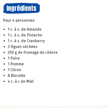
Ingrédients
Pour 4 personnes
1 c. à s. de Amande
1 c. à s. de Pistache
1 c. à s. de Cranberry
3 Figues séchées
250 g de Fromage de chèvre
1 Poire
1 Pomme
1 Citron
8 Biscotte
4 c. à c de Miel