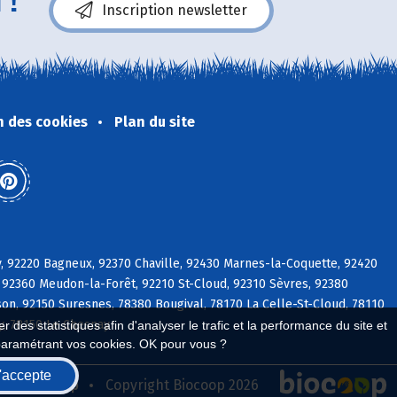
 !
Inscription newsletter
n des cookies
Plan du site
y, 92220 Bagneux, 92370 Chaville, 92430 Marnes-la-Coquette, 92420
 92360 Meudon-la-Forêt, 92210 St-Cloud, 92310 Sèvres, 92380
on, 92150 Suresnes, 78380 Bougival, 78170 La Celle-St-Cloud, 78110
ly, 78150 Le Chesnay
 des statistiques afin d'analyser le trafic et la performance du site et
paramétrant vos cookies. OK pour vous ?
'accepte
seau Biocoop
Copyright Biocoop 2026