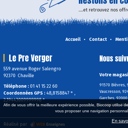
Restons en con
....et retrouvez nos of
Accueil
Contact
Menti
Le Pre Verger
Nous suiv
559 avenue Roger Salengro
Votre magasi
92370 Chaville
91570 Bièvres, 
Téléphone :
01 41 15 22 60
Vaucresson, 92
Coordonnées GPS :
48,8158847 ° ,
Garches, 92000 
2,19443009999998 °
Le Vésinet, 785
Afin de vous offrir la meilleure expérience possible, Biocoop utilise d
vous proposer une navigation personnal
En savoi
Réalisé par