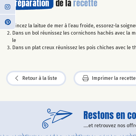
Préparation
de la
recette
Rincez la laitue de mer à l’eau froide, essorez-la soig
Dans un bol réunissez les cornichons hachés avec la mout
le
Dans un plat creux réunissez les pois chiches avec le t
Retour à la liste
Imprimer la recette
Restons en con
....et retrouvez nos of