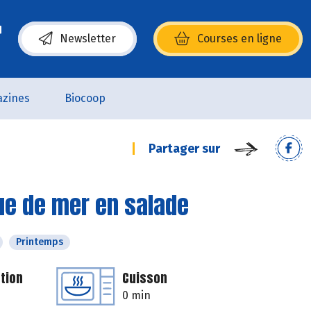
Newsletter
Courses en ligne
(s’ouvre dans une nouvelle fenêtre)
zines
Biocoop
Partager sur
tue de mer en salade
Printemps
tion
Cuisson
0 min