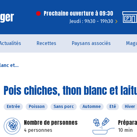
rger
Prochaine ouverture à 09:30
Jeudi : 9h30 - 19h30
Actualités
Recettes
Paysans associés
Maga
anc et...
Pois chiches, thon blanc et lai
Entrée
Poisson
Sans porc
Automne
Eté
Hiver
Nombre de personnes
Prépara
4 personnes
10 min