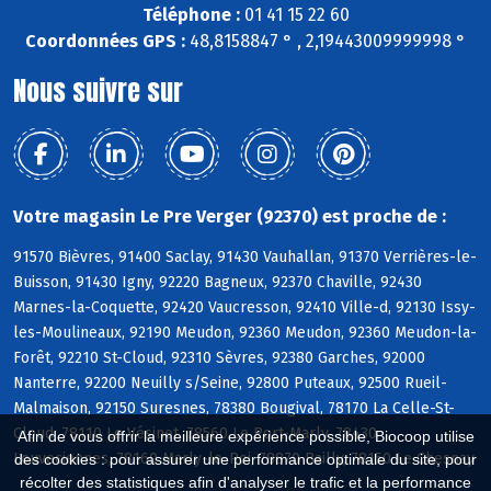
Téléphone :
01 41 15 22 60
Coordonnées GPS :
48,8158847 ° , 2,19443009999998 °
Nous suivre sur
Votre magasin Le Pre Verger (92370) est proche de :
91570 Bièvres, 91400 Saclay, 91430 Vauhallan, 91370 Verrières-le-
Buisson, 91430 Igny, 92220 Bagneux, 92370 Chaville, 92430
Marnes-la-Coquette, 92420 Vaucresson, 92410 Ville-d, 92130 Issy-
les-Moulineaux, 92190 Meudon, 92360 Meudon, 92360 Meudon-la-
Forêt, 92210 St-Cloud, 92310 Sèvres, 92380 Garches, 92000
Nanterre, 92200 Neuilly s/Seine, 92800 Puteaux, 92500 Rueil-
Malmaison, 92150 Suresnes, 78380 Bougival, 78170 La Celle-St-
Cloud, 78110 Le Vésinet, 78560 Le Port-Marly, 78430
Afin de vous offrir la meilleure expérience possible, Biocoop utilise
Louveciennes, 78160 Marly-le-Roi, 78870 Bailly, 78150 Le Chesnay
des cookies : pour assurer une performance optimale du site, pour
récolter des statistiques afin d'analyser le trafic et la performance