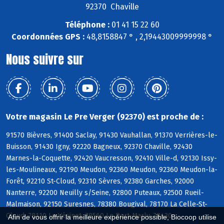
92370 Chaville
Téléphone :
01 41 15 22 60
Coordonnées GPS :
48,8158847 ° , 2,19443009999998 °
Nous suivre sur
Votre magasin Le Pre Verger (92370) est proche de :
91570 Bièvres, 91400 Saclay, 91430 Vauhallan, 91370 Verrières-le-
Buisson, 91430 Igny, 92220 Bagneux, 92370 Chaville, 92430
Marnes-la-Coquette, 92420 Vaucresson, 92410 Ville-d, 92130 Issy-
les-Moulineaux, 92190 Meudon, 92360 Meudon, 92360 Meudon-la-
Forêt, 92210 St-Cloud, 92310 Sèvres, 92380 Garches, 92000
Nanterre, 92200 Neuilly s/Seine, 92800 Puteaux, 92500 Rueil-
Malmaison, 92150 Suresnes, 78380 Bougival, 78170 La Celle-St-
Cloud, 78110 Le Vésinet, 78560 Le Port-Marly, 78430
Afin de vous offrir la meilleure expérience possible, Biocoop utilise