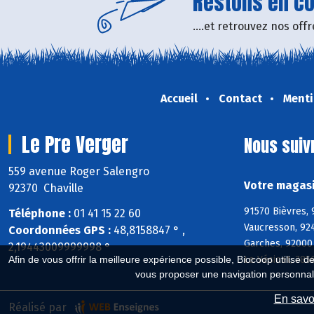
Restons en con
....et retrouvez nos of
Accueil
Contact
Menti
Le Pre Verger
Nous suiv
559 avenue Roger Salengro
Votre magasi
92370 Chaville
91570 Bièvres, 
Téléphone :
01 41 15 22 60
Vaucresson, 92
Coordonnées GPS :
48,8158847 ° ,
Garches, 92000 
2,19443009999998 °
Le Vésinet, 785
Afin de vous offrir la meilleure expérience possible, Biocoop utilise d
vous proposer une navigation personnal
En savoi
Réalisé par