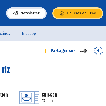
Newsletter
Courses en ligne
(s’ouvre dans une nouvelle fenêtre)
zines
Biocoop
Partager sur
riz
tion
Cuisson
13 min