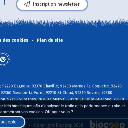
 !
Inscription newsletter
n des cookies
Plan du site
y, 92220 Bagneux, 92370 Chaville, 92430 Marnes-la-Coquette, 92420
 92360 Meudon-la-Forêt, 92210 St-Cloud, 92310 Sèvres, 92380
on, 92150 Suresnes, 78380 Bougival, 78170 La Celle-St-Cloud, 78110
ly, 78150 Le Chesnay
 des statistiques afin d'analyser le trafic et la performance du site et
paramétrant vos cookies. OK pour vous ?
'accepte
seau Biocoop
Copyright Biocoop 2026