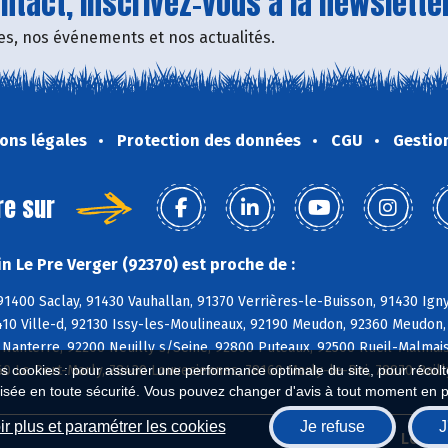
tact, inscrivez-vous à la newsletter
fres, nos événements et nos actualités.
ons légales
Protection des données
CGU
Gestio
re sur
n Le Pre Verger (92370) est proche de :
91400 Saclay, 91430 Vauhallan, 91370 Verrières-le-Buisson, 91430 Ign
410 Ville-d, 92130 Issy-les-Moulineaux, 92190 Meudon, 92360 Meudon,
Nanterre, 92200 Neuilly s/Seine, 92800 Puteaux, 92500 Rueil-Malmais
60 Le Port-Marly, 78430 Louveciennes, 78160 Marly-le-Roi, 78870 Bail
es cookies : pour assurer une performance optimale du site, pour récolter
isée en toute sécurité. Vous pouvez changer d'avis à tout moment en 
r plus et paramétrer les cookies
Je refuse
J
Biocoop.fr
Le ré