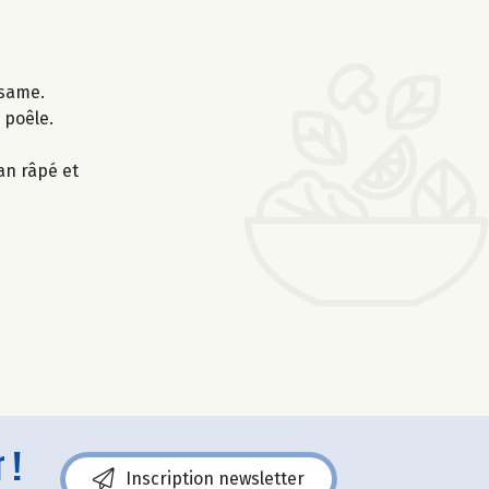
ésame.
 poêle.
an râpé et
 !
Inscription newsletter