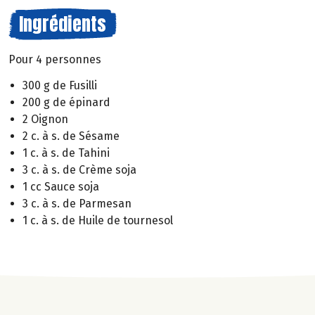
Ingrédients
Pour 4 personnes
300 g de Fusilli
200 g de épinard
2 Oignon
2 c. à s. de Sésame
1 c. à s. de Tahini
3 c. à s. de Crème soja
1 cc Sauce soja
3 c. à s. de Parmesan
1 c. à s. de Huile de tournesol