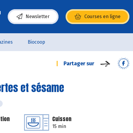
Newsletter
Courses en ligne
(s’ouvre dans une nouvelle fenêtre)
zines
Biocoop
Partager sur
ertes et sésame
tion
Cuisson
15 min