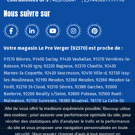
Nous suivre sur
Votre magasin Le Pre Verger (92370) est proche de :
91570 Bièvres, 91400 Saclay, 91430 Vauhallan, 91370 Verrières-le-
Buisson, 91430 Igny, 92220 Bagneux, 92370 Chaville, 92430
Marnes-la-Coquette, 92420 Vaucresson, 92410 Ville-d, 92130 Issy-
les-Moulineaux, 92190 Meudon, 92360 Meudon, 92360 Meudon-la-
Forêt, 92210 St-Cloud, 92310 Sèvres, 92380 Garches, 92000
Nanterre, 92200 Neuilly s/Seine, 92800 Puteaux, 92500 Rueil-
Malmaison, 92150 Suresnes, 78380 Bougival, 78170 La Celle-St-
Cloud, 78110 Le Vésinet, 78560 Le Port-Marly, 78430
Afin de vous offrir la meilleure expérience possible, Biocoop utilise
Louveciennes, 78160 Marly-le-Roi, 78870 Bailly, 78150 Le Chesnay
des cookies : pour assurer une performance optimale du site, pour
récolter des statistiques afin d'analyser le trafic et la performance
du site et vous proposer une navigation personnalisée en toute
sécurité. Vous pouvez changer d'avis à tout moment en
Biocoop.fr
Le réseau Biocoop