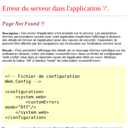
Erreur du serveur dans l'application '/'.
Page Not Found !!
Description :
Une erreur d'application s'est produite sur le serveur. Les paramètres
d'erreur personnalisés actuels pour cette application empêchent l'affichage à distance
des détails de l'erreur de l'application (pour des raisons de sécurité). Cependant, ils
peuvent être affichés par les navigateurs qui s'exécutent sur l'ordinateur serveur local.
Détails =
Pour permettre l'affichage des détails de ce message d'erreur spécifique sur les
ordinateurs distants, créez une balise <customErrors> dans un fichier de configuration
"web.config" situé dans le répertoire racine de l'application Web en cours. Attribuez
ensuite la valeur "off" à l'attribut "mode" de cette balise <customErrors>.
<!-- Fichier de configuration 
Web.Config -->

<configuration>

    <system.web>

        <customErrors 
mode="Off"/>

    </system.web>

</configuration>