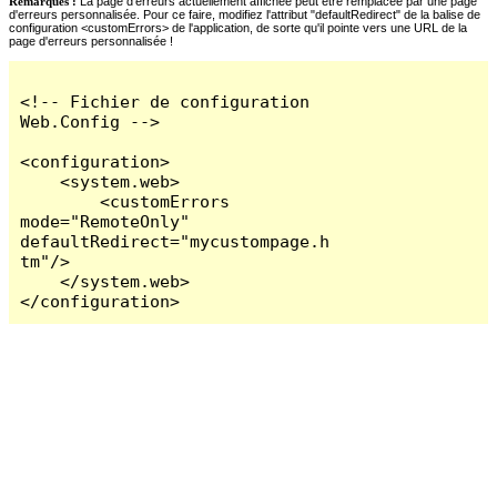
Remarques :
La page d'erreurs actuellement affichée peut être remplacée par une page
d'erreurs personnalisée. Pour ce faire, modifiez l'attribut "defaultRedirect" de la balise de
configuration <customErrors> de l'application, de sorte qu'il pointe vers une URL de la
page d'erreurs personnalisée !
<!-- Fichier de configuration 
Web.Config -->

<configuration>

    <system.web>

        <customErrors 
mode="RemoteOnly" 
defaultRedirect="mycustompage.h
tm"/>

    </system.web>

</configuration>