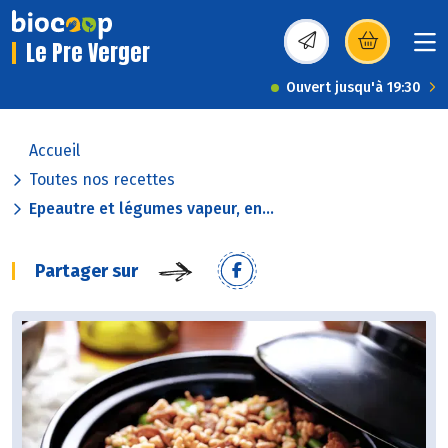
Le Pre Verger
(s’ouvre dans une nou
Ouvert jusqu'à 19:30
Accueil
Toutes nos recettes
Epeautre et légumes vapeur, en...
Partager sur