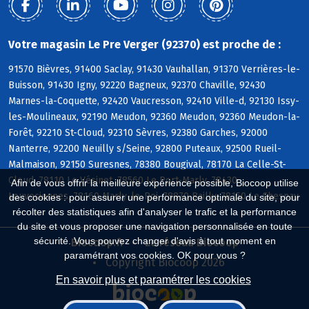
Votre magasin Le Pre Verger (92370) est proche de :
91570 Bièvres, 91400 Saclay, 91430 Vauhallan, 91370 Verrières-le-
Buisson, 91430 Igny, 92220 Bagneux, 92370 Chaville, 92430
Marnes-la-Coquette, 92420 Vaucresson, 92410 Ville-d, 92130 Issy-
les-Moulineaux, 92190 Meudon, 92360 Meudon, 92360 Meudon-la-
Forêt, 92210 St-Cloud, 92310 Sèvres, 92380 Garches, 92000
Nanterre, 92200 Neuilly s/Seine, 92800 Puteaux, 92500 Rueil-
Malmaison, 92150 Suresnes, 78380 Bougival, 78170 La Celle-St-
Cloud, 78110 Le Vésinet, 78560 Le Port-Marly, 78430
Afin de vous offrir la meilleure expérience possible, Biocoop utilise
Louveciennes, 78160 Marly-le-Roi, 78870 Bailly, 78150 Le Chesnay
des cookies : pour assurer une performance optimale du site, pour
récolter des statistiques afin d'analyser le trafic et la performance
du site et vous proposer une navigation personnalisée en toute
sécurité. Vous pouvez changer d'avis à tout moment en
Biocoop.fr
Le réseau Biocoop
paramétrant vos cookies. OK pour vous ?
Copyright Biocoop 2026
En savoir plus et paramétrer les cookies