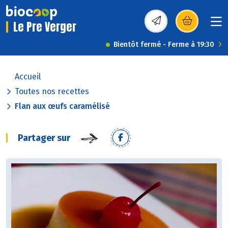
Le Pre Verger
(s’ouvre dans une nou
Bientôt fermé - Ferme à 19:30
Accueil
Toutes nos recettes
Flan aux œufs caramélisé
Partager sur