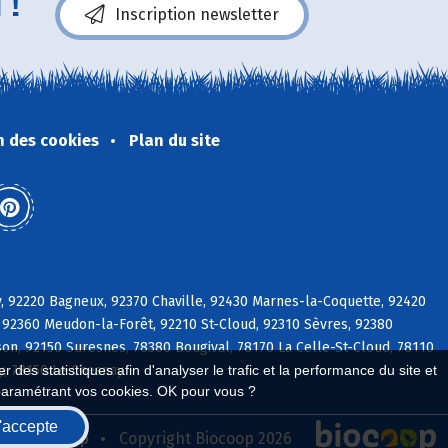
 !
Inscription newsletter
n des cookies
Plan du site
y, 92220 Bagneux, 92370 Chaville, 92430 Marnes-la-Coquette, 92420
 92360 Meudon-la-Forêt, 92210 St-Cloud, 92310 Sèvres, 92380
on, 92150 Suresnes, 78380 Bougival, 78170 La Celle-St-Cloud, 78110
ly, 78150 Le Chesnay
 des statistiques afin d'analyser le trafic et la performance du site et
paramétrant vos cookies. OK pour vous ?
'accepte
seau Biocoop
Copyright Biocoop 2026