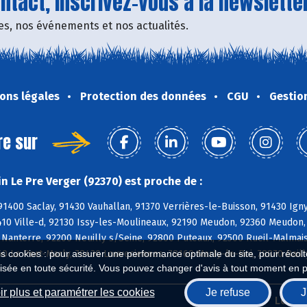
tact, inscrivez-vous à la newsletter
fres, nos événements et nos actualités.
ons légales
Protection des données
CGU
Gestio
re sur
n Le Pre Verger (92370) est proche de :
91400 Saclay, 91430 Vauhallan, 91370 Verrières-le-Buisson, 91430 Ign
410 Ville-d, 92130 Issy-les-Moulineaux, 92190 Meudon, 92360 Meudon,
Nanterre, 92200 Neuilly s/Seine, 92800 Puteaux, 92500 Rueil-Malmais
60 Le Port-Marly, 78430 Louveciennes, 78160 Marly-le-Roi, 78870 Bail
es cookies : pour assurer une performance optimale du site, pour récolter
isée en toute sécurité. Vous pouvez changer d'avis à tout moment en 
r plus et paramétrer les cookies
Je refuse
J
Biocoop.fr
Le ré