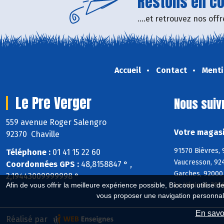
Restons en con
....et retrouvez nos of
Accueil
Contact
Menti
Le Pre Verger
Nous suiv
559 avenue Roger Salengro
Votre magasi
92370 Chaville
91570 Bièvres, 
Téléphone :
01 41 15 22 60
Vaucresson, 92
Coordonnées GPS :
48,8158847 ° ,
Garches, 92000 
2,19443009999998 °
Le Vésinet, 785
Afin de vous offrir la meilleure expérience possible, Biocoop utilise d
vous proposer une navigation personnal
En savoi
Réalisé par