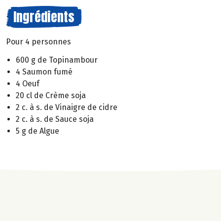
Ingrédients
Pour 4 personnes
600 g de Topinambour
4 Saumon fumé
4 Oeuf
20 cl de Crème soja
2 c. à s. de Vinaigre de cidre
2 c. à s. de Sauce soja
5 g de Algue