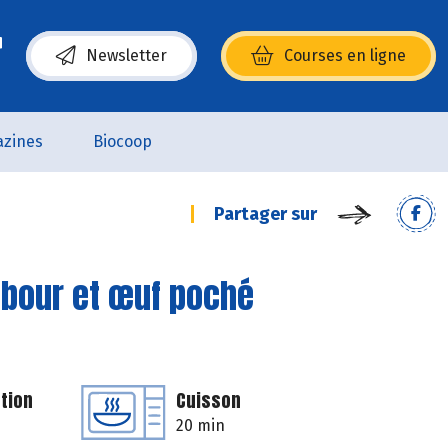
Newsletter
Courses en ligne
(s’ouvre dans une nouvelle fenêtre)
zines
Biocoop
Partager sur
mbour et œuf poché
tion
Cuisson
20 min