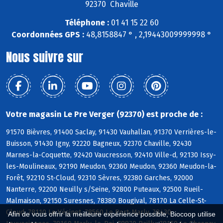
92370 Chaville
Téléphone :
01 41 15 22 60
Coordonnées GPS :
48,8158847 ° , 2,19443009999998 °
Nous suivre sur
Votre magasin Le Pre Verger (92370) est proche de :
91570 Bièvres, 91400 Saclay, 91430 Vauhallan, 91370 Verrières-le-
Buisson, 91430 Igny, 92220 Bagneux, 92370 Chaville, 92430
Marnes-la-Coquette, 92420 Vaucresson, 92410 Ville-d, 92130 Issy-
les-Moulineaux, 92190 Meudon, 92360 Meudon, 92360 Meudon-la-
Forêt, 92210 St-Cloud, 92310 Sèvres, 92380 Garches, 92000
Nanterre, 92200 Neuilly s/Seine, 92800 Puteaux, 92500 Rueil-
Malmaison, 92150 Suresnes, 78380 Bougival, 78170 La Celle-St-
Cloud, 78110 Le Vésinet, 78560 Le Port-Marly, 78430
Afin de vous offrir la meilleure expérience possible, Biocoop utilise