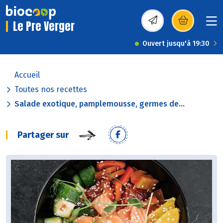
Le Pre Verger
(s’ouvre dans une nou
Ouvert jusqu'à 19:30
Accueil
Toutes nos recettes
Salade exotique, pamplemousse, germes de...
Partager sur