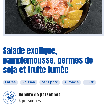
Salade exotique,
pamplemousse, germes de
soja et truite fumée
Entrée
Poisson
Sans porc
Automne
Hiver
Nombre de personnes
4 personnes