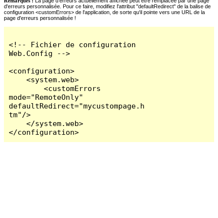
Remarques :
La page d'erreurs actuellement affichée peut être remplacée par une page
d'erreurs personnalisée. Pour ce faire, modifiez l'attribut "defaultRedirect" de la balise de
configuration <customErrors> de l'application, de sorte qu'il pointe vers une URL de la
page d'erreurs personnalisée !
<!-- Fichier de configuration 
Web.Config -->

<configuration>

    <system.web>

        <customErrors 
mode="RemoteOnly" 
defaultRedirect="mycustompage.h
tm"/>

    </system.web>

</configuration>