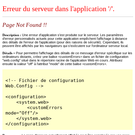
Erreur du serveur dans l'application '/'.
Page Not Found !!
Description :
Une erreur d'application s'est produite sur le serveur. Les paramètres
d'erreur personnalisés actuels pour cette application empêchent l'affichage à distance
des détails de l'erreur de l'application (pour des raisons de sécurité). Cependant, ils
peuvent être affichés par les navigateurs qui s'exécutent sur l'ordinateur serveur local.
Détails =
Pour permettre l'affichage des détails de ce message d'erreur spécifique sur les
ordinateurs distants, créez une balise <customErrors> dans un fichier de configuration
"web.config" situé dans le répertoire racine de l'application Web en cours. Attribuez
ensuite la valeur "off" à l'attribut "mode" de cette balise <customErrors>.
<!-- Fichier de configuration 
Web.Config -->

<configuration>

    <system.web>

        <customErrors 
mode="Off"/>

    </system.web>

</configuration>