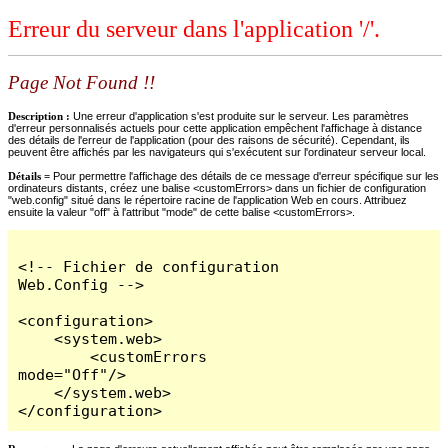
Erreur du serveur dans l'application '/'.
Page Not Found !!
Description :
Une erreur d'application s'est produite sur le serveur. Les paramètres
d'erreur personnalisés actuels pour cette application empêchent l'affichage à distance
des détails de l'erreur de l'application (pour des raisons de sécurité). Cependant, ils
peuvent être affichés par les navigateurs qui s'exécutent sur l'ordinateur serveur local.
Détails =
Pour permettre l'affichage des détails de ce message d'erreur spécifique sur les
ordinateurs distants, créez une balise <customErrors> dans un fichier de configuration
"web.config" situé dans le répertoire racine de l'application Web en cours. Attribuez
ensuite la valeur "off" à l'attribut "mode" de cette balise <customErrors>.
<!-- Fichier de configuration 
Web.Config -->

<configuration>

    <system.web>

        <customErrors 
mode="Off"/>

    </system.web>

</configuration>