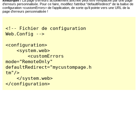
Remarques :
La page d'erreurs actuellement affichée peut être remplacée par une page
d'erreurs personnalisée. Pour ce faire, modifiez l'attribut "defaultRedirect" de la balise de
configuration <customErrors> de l'application, de sorte qu'il pointe vers une URL de la
page d'erreurs personnalisée !
<!-- Fichier de configuration 
Web.Config -->

<configuration>

    <system.web>

        <customErrors 
mode="RemoteOnly" 
defaultRedirect="mycustompage.h
tm"/>

    </system.web>

</configuration>