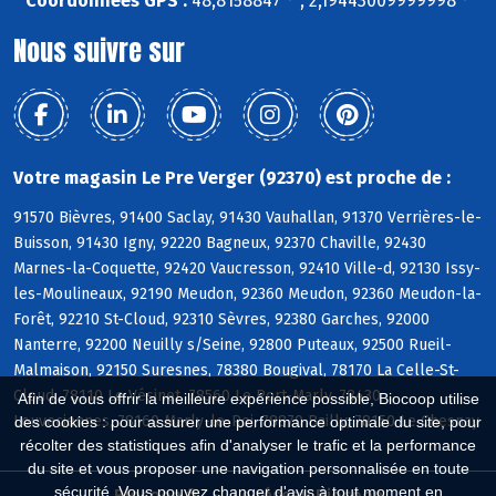
Coordonnées GPS :
48,8158847 ° , 2,19443009999998 °
Nous suivre sur
Votre magasin Le Pre Verger (92370) est proche de :
91570 Bièvres, 91400 Saclay, 91430 Vauhallan, 91370 Verrières-le-
Buisson, 91430 Igny, 92220 Bagneux, 92370 Chaville, 92430
Marnes-la-Coquette, 92420 Vaucresson, 92410 Ville-d, 92130 Issy-
les-Moulineaux, 92190 Meudon, 92360 Meudon, 92360 Meudon-la-
Forêt, 92210 St-Cloud, 92310 Sèvres, 92380 Garches, 92000
Nanterre, 92200 Neuilly s/Seine, 92800 Puteaux, 92500 Rueil-
Malmaison, 92150 Suresnes, 78380 Bougival, 78170 La Celle-St-
Cloud, 78110 Le Vésinet, 78560 Le Port-Marly, 78430
Afin de vous offrir la meilleure expérience possible, Biocoop utilise
Louveciennes, 78160 Marly-le-Roi, 78870 Bailly, 78150 Le Chesnay
des cookies : pour assurer une performance optimale du site, pour
récolter des statistiques afin d'analyser le trafic et la performance
du site et vous proposer une navigation personnalisée en toute
sécurité. Vous pouvez changer d'avis à tout moment en
Biocoop.fr
Le réseau Biocoop