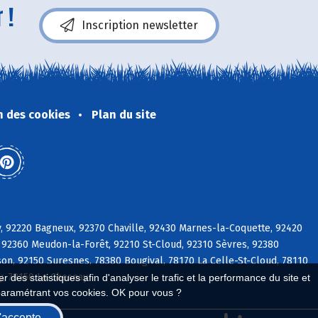
 !
Inscription newsletter
n des cookies
Plan du site
y, 92220 Bagneux, 92370 Chaville, 92430 Marnes-la-Coquette, 92420
 92360 Meudon-la-Forêt, 92210 St-Cloud, 92310 Sèvres, 92380
on, 92150 Suresnes, 78380 Bougival, 78170 La Celle-St-Cloud, 78110
ly, 78150 Le Chesnay
 des statistiques afin d'analyser le trafic et la performance du site et
paramétrant vos cookies. OK pour vous ?
'accepte