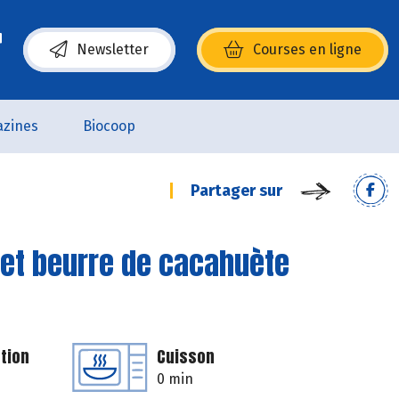
Newsletter
Courses en ligne
(s’ouvre dans une nouvelle fenêtre)
zines
Biocoop
Partager sur
 et beurre de cacahuète
tion
Cuisson
0 min