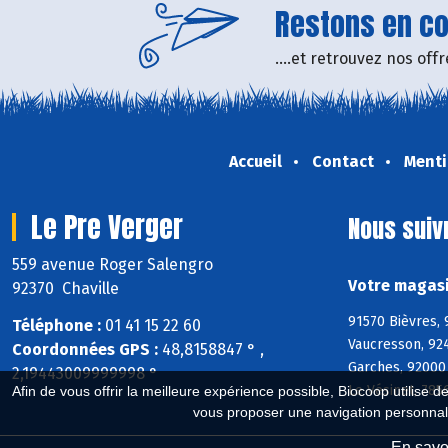
Restons en con
....et retrouvez nos of
Accueil
Contact
Menti
Le Pre Verger
Nous suiv
559 avenue Roger Salengro
Votre magasi
92370 Chaville
91570 Bièvres, 
Téléphone :
01 41 15 22 60
Vaucresson, 92
Coordonnées GPS :
48,8158847 ° ,
Garches, 92000 
2,19443009999998 °
Le Vésinet, 785
Afin de vous offrir la meilleure expérience possible, Biocoop utilise d
vous proposer une navigation personnal
En savoi