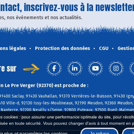
tact, inscrivez-vous à la newsletter
fres, nos événements et nos actualités.
ons légales
Protection des données
CGU
Gestio
re sur
n Le Pre Verger (92370) est proche de :
91400 Saclay, 91430 Vauhallan, 91370 Verrières-le-Buisson, 91430 Ign
410 Ville-d, 92130 Issy-les-Moulineaux, 92190 Meudon, 92360 Meudon,
Nanterre, 92200 Neuilly s/Seine, 92800 Puteaux, 92500 Rueil-Malmais
60 Le Port-Marly, 78430 Louveciennes, 78160 Marly-le-Roi, 78870 Bail
es cookies : pour assurer une performance optimale du site, pour récolter
isée en toute sécurité. Vous pouvez changer d'avis à tout moment en 
r plus et paramétrer les cookies
Je refuse
J