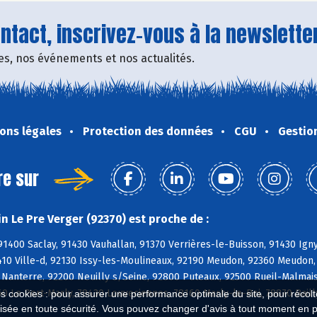
tact, inscrivez-vous à la newsletter
fres, nos événements et nos actualités.
ons légales
Protection des données
CGU
Gestio
re sur
n Le Pre Verger (92370) est proche de :
91400 Saclay, 91430 Vauhallan, 91370 Verrières-le-Buisson, 91430 Ign
410 Ville-d, 92130 Issy-les-Moulineaux, 92190 Meudon, 92360 Meudon,
Nanterre, 92200 Neuilly s/Seine, 92800 Puteaux, 92500 Rueil-Malmais
60 Le Port-Marly, 78430 Louveciennes, 78160 Marly-le-Roi, 78870 Bail
es cookies : pour assurer une performance optimale du site, pour récolter
isée en toute sécurité. Vous pouvez changer d'avis à tout moment en 