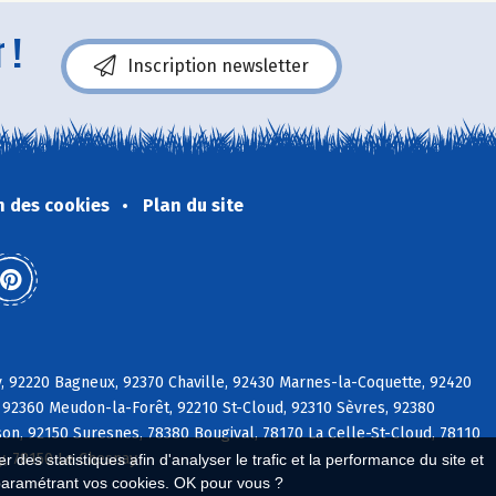
 !
Inscription newsletter
n des cookies
Plan du site
y, 92220 Bagneux, 92370 Chaville, 92430 Marnes-la-Coquette, 92420
 92360 Meudon-la-Forêt, 92210 St-Cloud, 92310 Sèvres, 92380
on, 92150 Suresnes, 78380 Bougival, 78170 La Celle-St-Cloud, 78110
ly, 78150 Le Chesnay
 des statistiques afin d'analyser le trafic et la performance du site et
paramétrant vos cookies. OK pour vous ?