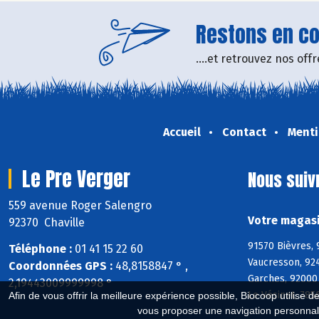
Restons en con
....et retrouvez nos of
Accueil
Contact
Menti
Le Pre Verger
Nous suiv
559 avenue Roger Salengro
Votre magasi
92370 Chaville
91570 Bièvres, 
Téléphone :
01 41 15 22 60
Vaucresson, 92
Coordonnées GPS :
48,8158847 ° ,
Garches, 92000 
2,19443009999998 °
Le Vésinet, 785
Afin de vous offrir la meilleure expérience possible, Biocoop utilise d
vous proposer une navigation personnal