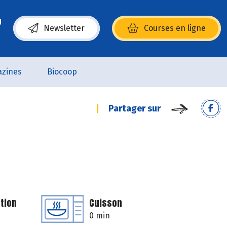
Newsletter
Courses en ligne
(s’ouvre dans une nouvelle fenêtre)
zines
Biocoop
Partager sur
tion
Cuisson
0 min