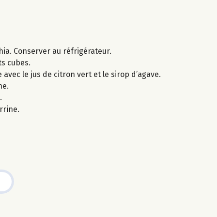
hia. Conserver au réfrigérateur.
ts cubes.
vec le jus de citron vert et le sirop d’agave.
ne.
.
rine.