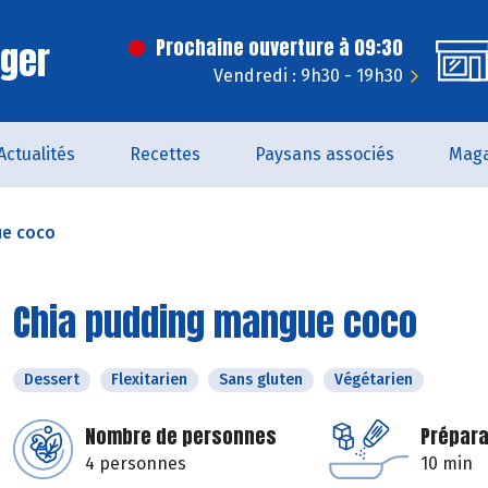
rger
Prochaine ouverture à 09:30
Vendredi : 9h30 - 19h30
Actualités
Recettes
Paysans associés
Maga
ue coco
Chia pudding mangue coco
Dessert
Flexitarien
Sans gluten
Végétarien
Nombre de personnes
Prépara
4 personnes
10 min