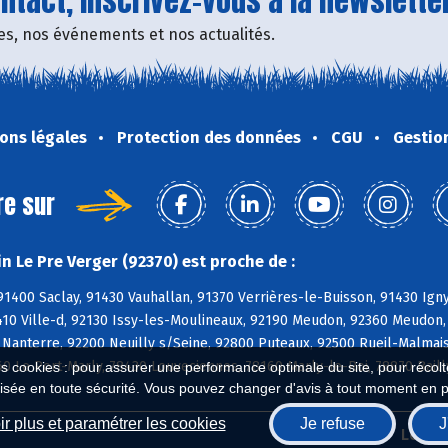
tact, inscrivez-vous à la newsletter
fres, nos événements et nos actualités.
ons légales
Protection des données
CGU
Gestio
re sur
n Le Pre Verger (92370) est proche de :
91400 Saclay, 91430 Vauhallan, 91370 Verrières-le-Buisson, 91430 Ign
410 Ville-d, 92130 Issy-les-Moulineaux, 92190 Meudon, 92360 Meudon,
Nanterre, 92200 Neuilly s/Seine, 92800 Puteaux, 92500 Rueil-Malmais
60 Le Port-Marly, 78430 Louveciennes, 78160 Marly-le-Roi, 78870 Bail
es cookies : pour assurer une performance optimale du site, pour récolter
isée en toute sécurité. Vous pouvez changer d'avis à tout moment en 
r plus et paramétrer les cookies
Je refuse
J
Biocoop.fr
Le ré