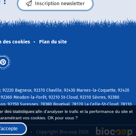
 !
Inscription newsletter
n des cookies
Plan du site
y, 92220 Bagneux, 92370 Chaville, 92430 Marnes-la-Coquette, 92420
 92360 Meudon-la-Forêt, 92210 St-Cloud, 92310 Sèvres, 92380
on, 92150 Suresnes, 78380 Bougival, 78170 La Celle-St-Cloud, 78110
ly, 78150 Le Chesnay
 des statistiques afin d'analyser le trafic et la performance du site et
paramétrant vos cookies. OK pour vous ?
'accepte
seau Biocoop
Copyright Biocoop 2026