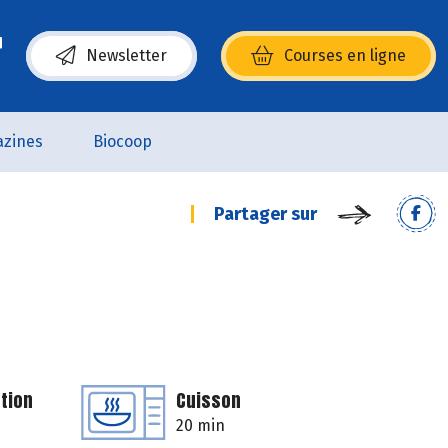
Newsletter
Courses en ligne
(s’ouvre dans une nouvelle fenêtre)
zines
Biocoop
Partager sur
tion
Cuisson
20 min