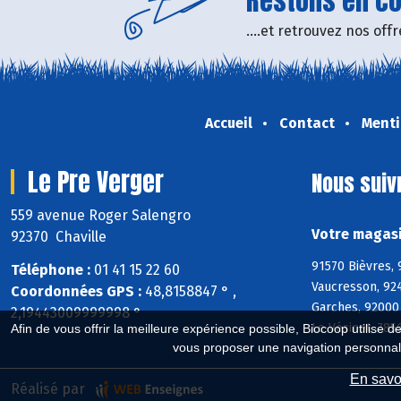
Restons en con
....et retrouvez nos of
Accueil
Contact
Menti
Le Pre Verger
Nous suiv
559 avenue Roger Salengro
Votre magasi
92370 Chaville
91570 Bièvres, 
Téléphone :
01 41 15 22 60
Vaucresson, 92
Coordonnées GPS :
48,8158847 ° ,
Garches, 92000 
2,19443009999998 °
Le Vésinet, 785
Afin de vous offrir la meilleure expérience possible, Biocoop utilise d
vous proposer une navigation personnal
En savoi
Réalisé par