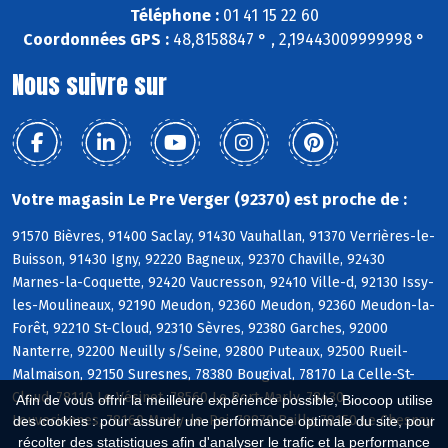
Téléphone :
01 41 15 22 60
Coordonnées GPS :
48,8158847 ° , 2,19443009999998 °
Nous suivre sur
Votre magasin Le Pre Verger (92370) est proche de :
91570 Bièvres, 91400 Saclay, 91430 Vauhallan, 91370 Verrières-le-
Buisson, 91430 Igny, 92220 Bagneux, 92370 Chaville, 92430
Marnes-la-Coquette, 92420 Vaucresson, 92410 Ville-d, 92130 Issy-
les-Moulineaux, 92190 Meudon, 92360 Meudon, 92360 Meudon-la-
Forêt, 92210 St-Cloud, 92310 Sèvres, 92380 Garches, 92000
Nanterre, 92200 Neuilly s/Seine, 92800 Puteaux, 92500 Rueil-
Malmaison, 92150 Suresnes, 78380 Bougival, 78170 La Celle-St-
Cloud, 78110 Le Vésinet, 78560 Le Port-Marly, 78430
Afin de vous offrir la meilleure expérience possible, Biocoop utilise
Louveciennes, 78160 Marly-le-Roi, 78870 Bailly, 78150 Le Chesnay
des cookies : pour assurer une performance optimale du site, pour
récolter des statistiques afin d'analyser le trafic et la performance