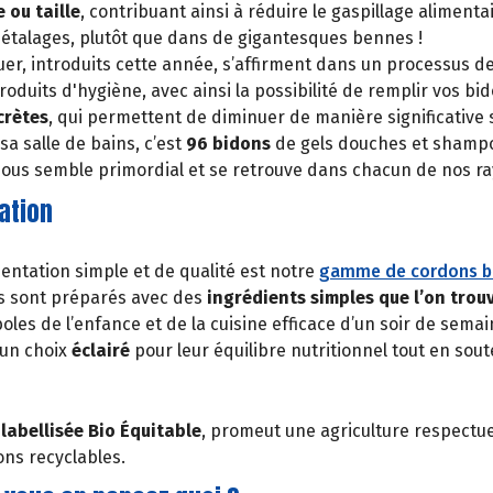
 ou taille
, contribuant ainsi à réduire le gaspillage alimen
s étalages, plutôt que dans de gigantesques bennes !
uer, introduits cette année, s’affirment dans un processus d
oduits d'hygiène, avec ainsi la possibilité de remplir vos bi
crètes
, qui permettent de diminuer de manière significative 
a salle de bains, c’est
96 bidons
de gels douches et shamp
nous semble primordial et se retrouve dans chacun de nos ra
ation
tation simple et de qualité est notre
gamme de cordons b
s sont préparés avec des
ingrédients simples que l’on trou
s de l’enfance et de la cuisine efficace d’un soir de semai
 un choix
éclairé
pour leur équilibre nutritionnel tout en sou
,
l
abellisée Bio Équitable
, promeut une agriculture respectue
ns recyclables.