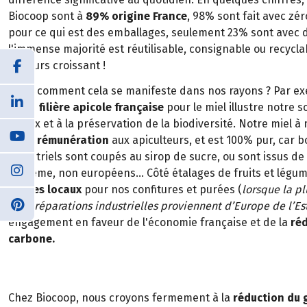
Biocoop sont à
89% origine France
, 98% sont fait avec zé
pour ce qui est des emballages, seulement 23% sont avec d
l'immense majorité est réutilisable, consignable ou recycl
toujours croissant !
Mais, comment cela se manifeste dans nos rayons ? Par ex
notre
filière apicole française
pour le miel illustre notre 
locaux et à la préservation de la biodiversité. Notre miel
juste rémunération
aux apiculteurs, et est 100% pur, car 
industriels sont coupés au sirop de sucre, ou sont issus 
et même, non européens… Côté étalages de fruits et légum
rouges locaux
pour nos confitures et purées (
lorsque la pl
ces préparations industrielles proviennent d’Europe de l’Es
engagement en faveur de l'économie française et de la
ré
carbone.
Chez Biocoop, nous croyons fermement à la
réduction du 