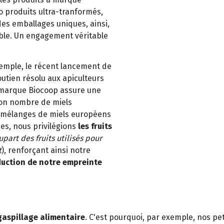
ro produits ultra-tranformés,
es emballages uniques, ainsi,
able. Un engagement véritable
emple, le récent lancement de
soutien résolu aux apiculteurs
 à marque Biocoop assure une
bon nombre de miels
de mélanges de miels européens
es, nous privilégions
les fruits
upart des fruits utilisés pour
t
), renforçant ainsi notre
duction de notre empreinte
gaspillage alimentaire
. C'est pourquoi, par exemple, nos pe