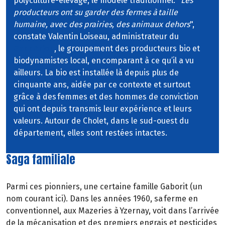
polyculture-élevage, le modèle traditionnel. "
Les
producteurs ont su garder des fermes à taille
humaine, avec des prairies, des animaux dehors
",
constate Valentin Loiseau, administrateur du
Gabb Anjou
, le groupement des producteurs bio et
biodynamistes local, en comparant à ce qu’il a vu
ailleurs. La bio est installée là depuis plus de
cinquante ans, aidée par ce contexte et surtout
grâce à des femmes et des hommes de conviction
qui ont depuis transmis leur expérience et leurs
valeurs. Autour de Cholet, dans le sud-ouest du
département, elles sont restées intactes.
Saga familiale
Parmi ces pionniers, une certaine famille Gaborit (un
nom courant ici). Dans les années 1960, sa ferme en
conventionnel, aux Mazeries à Yzernay, voit dans l’arrivée
de la mécanisation et des premiers engrais et pesticides