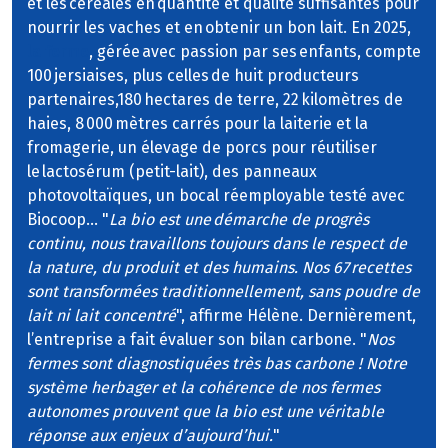
et les céréales en quantité et qualité suffisantes pour
nourrir les vaches et en obtenir un bon lait. En 2025,
la ferme
, gérée avec passion par ses enfants, compte
100 jersiaises, plus celles de huit producteurs
partenaires,180 hectares de terre, 22 kilomètres de
haies, 8 000 mètres carrés pour la laiterie et la
fromagerie, un élevage de porcs pour réutiliser
le lactosérum (petit-lait), des panneaux
photovoltaïques, un bocal réemployable testé avec
Biocoop… "
La bio est une démarche de progrès
continu, nous travaillons toujours dans le respect de
la nature, du produit et des humains. Nos 67 recettes
sont transformées traditionnellement, sans poudre de
lait ni lait concentré
", affirme Hélène. Dernièrement,
l’entreprise a fait évaluer son bilan carbone. "
Nos
fermes sont diagnostiquées très bas carbone ! Notre
système herbager et la cohérence de nos fermes
autonomes prouvent que la bio est une véritable
réponse aux enjeux d’aujourd’hui.
"