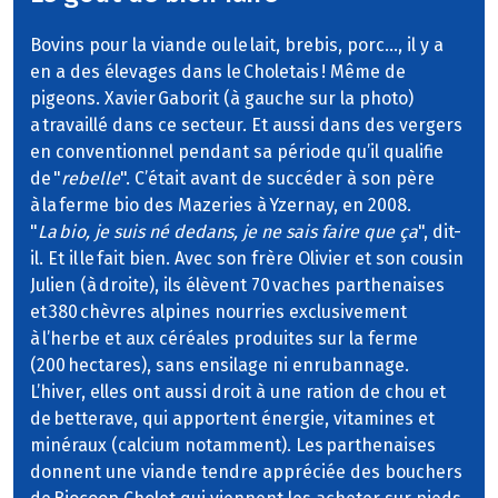
Bovins pour la viande ou le lait, brebis, porc…, il y a
en a des élevages dans le Choletais ! Même de
pigeons. Xavier Gaborit (à gauche sur la photo)
a travaillé dans ce secteur. Et aussi dans des vergers
en conventionnel pendant sa période qu’il qualifie
de "
rebelle
". C’était avant de succéder à son père
à la ferme bio des Mazeries à Yzernay, en 2008.
"
La bio, je suis né dedans, je ne sais faire que ça
", dit-
il. Et il le fait bien. Avec son frère Olivier et son cousin
Julien (à droite), ils élèvent 70 vaches parthenaises
et 380 chèvres alpines nourries exclusivement
à l’herbe et aux céréales produites sur la ferme
(200 hectares), sans ensilage ni enrubannage.
L’hiver, elles ont aussi droit à une ration de chou et
de betterave, qui apportent énergie, vitamines et
minéraux (calcium notamment). Les parthenaises
donnent une viande tendre appréciée des bouchers