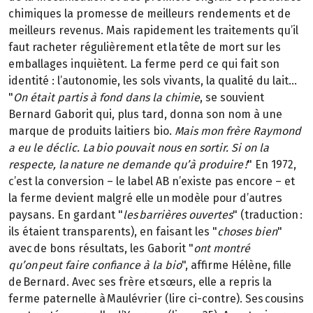
chimiques la promesse de meilleurs rendements et de
meilleurs revenus. Mais rapidement les traitements qu’il
faut racheter régulièrement et la tête de mort sur les
emballages inquiètent. La ferme perd ce qui fait son
identité : l’autonomie, les sols vivants, la qualité du lait…
"
On était partis à fond dans la chimie
, se souvient
Bernard Gaborit qui, plus tard, donna son nom à une
marque de produits laitiers bio.
Mais mon frère Raymond
a eu le déclic. La bio pouvait nous en sortir. Si on la
respecte, la nature ne demande qu’à produire !
" En 1972,
c’est la conversion – le label AB n’existe pas encore – et
la ferme devient malgré elle un modèle pour d’autres
paysans. En gardant "
les barrières ouvertes
" (traduction :
ils étaient transparents), en faisant les "
choses bien
"
avec de bons résultats, les Gaborit "
ont montré
qu’on peut faire confiance à la bio
", affirme Hélène, fille
de Bernard. Avec ses frère et sœurs, elle a repris la
ferme paternelle à Maulévrier (lire ci-contre). Ses cousins