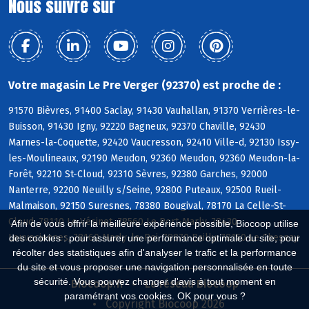
Nous suivre sur
Votre magasin Le Pre Verger (92370) est proche de :
91570 Bièvres, 91400 Saclay, 91430 Vauhallan, 91370 Verrières-le-
Buisson, 91430 Igny, 92220 Bagneux, 92370 Chaville, 92430
Marnes-la-Coquette, 92420 Vaucresson, 92410 Ville-d, 92130 Issy-
les-Moulineaux, 92190 Meudon, 92360 Meudon, 92360 Meudon-la-
Forêt, 92210 St-Cloud, 92310 Sèvres, 92380 Garches, 92000
Nanterre, 92200 Neuilly s/Seine, 92800 Puteaux, 92500 Rueil-
Malmaison, 92150 Suresnes, 78380 Bougival, 78170 La Celle-St-
Cloud, 78110 Le Vésinet, 78560 Le Port-Marly, 78430
Afin de vous offrir la meilleure expérience possible, Biocoop utilise
Louveciennes, 78160 Marly-le-Roi, 78870 Bailly, 78150 Le Chesnay
des cookies : pour assurer une performance optimale du site, pour
récolter des statistiques afin d'analyser le trafic et la performance
du site et vous proposer une navigation personnalisée en toute
sécurité. Vous pouvez changer d'avis à tout moment en
Biocoop.fr
Le réseau Biocoop
paramétrant vos cookies. OK pour vous ?
Copyright Biocoop 2026