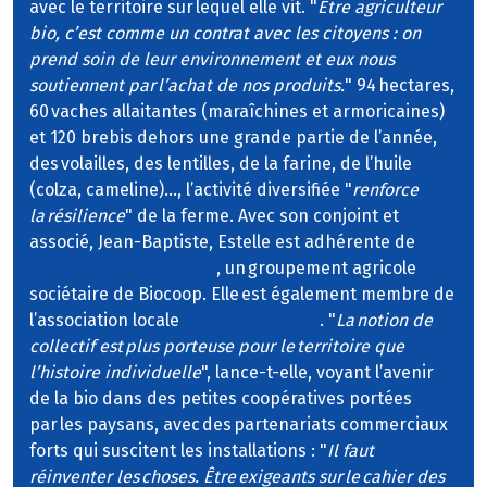
avec le territoire sur lequel elle vit. "
Être agriculteur
bio, c’est comme un contrat avec les citoyens : on
prend soin de leur environnement et eux nous
soutiennent par l’achat de nos produits.
" 94 hectares,
60 vaches allaitantes (maraîchines et armoricaines)
et 120 brebis dehors une grande partie de l’année,
des volailles, des lentilles, de la farine, de l’huile
(colza, cameline)…, l’activité diversifiée "
renforce
la résilience
" de la ferme. Avec son conjoint et
associé, Jean-Baptiste, Estelle est adhérente de
Volailles bio de l’Ouest
, un groupement agricole
sociétaire de Biocoop. Elle est également membre de
l’association locale
Bio Ribou Verdon
. "
La notion de
collectif est plus porteuse pour le territoire que
l’histoire individuelle
", lance-t-elle, voyant l’avenir
de la bio dans des petites coopératives portées
par les paysans, avec des partenariats commerciaux
forts qui suscitent les installations : "
Il faut
réinventer les choses. Être exigeants sur le cahier des