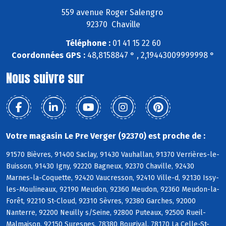
559 avenue Roger Salengro
92370 Chaville
Téléphone :
01 41 15 22 60
Coordonnées GPS :
48,8158847 ° , 2,19443009999998 °
Nous suivre sur
Votre magasin Le Pre Verger (92370) est proche de :
91570 Bièvres, 91400 Saclay, 91430 Vauhallan, 91370 Verrières-le-
Buisson, 91430 Igny, 92220 Bagneux, 92370 Chaville, 92430
Marnes-la-Coquette, 92420 Vaucresson, 92410 Ville-d, 92130 Issy-
les-Moulineaux, 92190 Meudon, 92360 Meudon, 92360 Meudon-la-
Forêt, 92210 St-Cloud, 92310 Sèvres, 92380 Garches, 92000
Nanterre, 92200 Neuilly s/Seine, 92800 Puteaux, 92500 Rueil-
Malmaison, 92150 Suresnes, 78380 Bougival, 78170 La Celle-St-